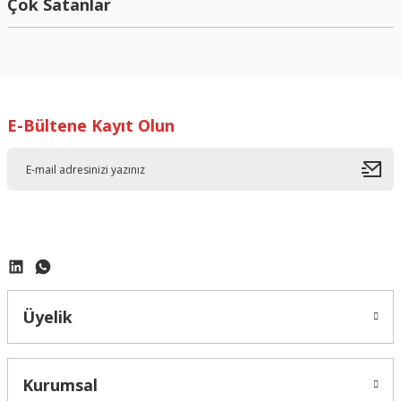
Çok Satanlar
EAP610 AX1800 Ceiling Mount WiFi 6 Access Point
E-Bültene Kayıt Olun
16.849,98 ₺
Üyelik
Kurumsal
OC300 Omada AP Controller